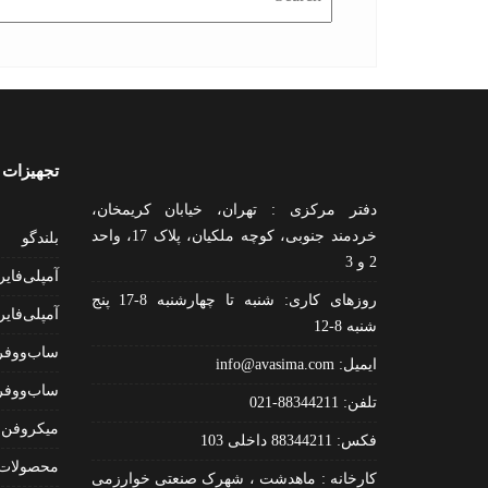
تجهیزات 
دفتر مرکزی : تهران، خیابان کریمخان،
خردمند جنوبی، کوچه ملکیان، پلاک 17، واحد
بلندگو
2 و 3
آمپلی‌فایر
روزهای کاری: شنبه تا چهارشنبه 8-17 پنج
آمپلی‌فای
شنبه 8-12
ساب‌ووفر
ایمیل:
info@avasima.com
ساب‌ووفر
تلفن: 88344211-021
میکروفن
فکس: 88344211 داخلی 103
محصولات 
کارخانه : ماهدشت ، شهرک صنعتی خوارزمی