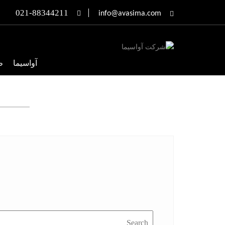
Ski
021-88344211
info@avasima.com
t
conten
آواسیما
ط